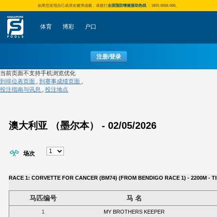
如果您发现自己或亲友赌博成瘾，请拨打
全国预防嗜赌援助热线
：1800-6668-668。
体育
博彩
户口
注册/登录
当前页面不支持手机浏览优化
到排位表页面
,
到赛事成绩页面
,
投注指南与讯息
,
投注地点
澳大利亚 （墨尔本） - 02/05/2026
场次
RACE 1: CORVETTE FOR CANCER (BM74) (FROM BENDIGO RACE 1) - 2200M - TIM
马匹编号
马 名
1
MY BROTHERS KEEPER