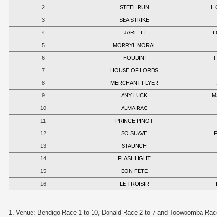
2
STEEL RUN
L
3
SEA STRIKE
4
JARETH
L
5
MORRYL MORAL
6
HOUDINI
T
7
HOUSE OF LORDS
8
MERCHANT FLYER
9
ANY LUCK
M
10
ALMAIRAC
11
PRINCE PINOT
12
SO SUAVE
F
13
STAUNCH
14
FLASHLIGHT
15
BON FETE
16
LE TROISIR
1. Venue: Bendigo Race 1 to 10, Donald Race 2 to 7 and Toowoomba Race