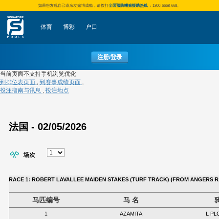
如果您发现自己或亲友赌博成瘾，请拨打
全国预防嗜赌援助热线
：1800-6668-668。
体育
博彩
户口
注册/登录
当前页面不支持手机浏览优化
到排位表页面
,
到赛事成绩页面
,
投注指南与讯息
,
投注地点
法国 - 02/05/2026
场次
RACE 1: ROBERT LAVALLEE MAIDEN STAKES (TURF TRACK) (FROM ANGERS RACE 
马匹编号
马 名
1
AZAMITA
L P