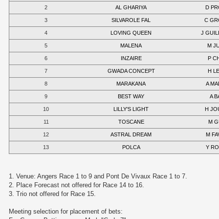
2
AL GHARIYA
D P
3
SILVAROLE FAL
C GR
4
LOVING QUEEN
J GUI
5
MALENA
M J
6
INZAIRE
P C
7
GWADA CONCEPT
H L
8
MARAKANA
A M
9
BEST WAY
A 
10
LILLY'S LIGHT
H JO
11
TOSCANE
M 
12
ASTRAL DREAM
M FA
13
POLCA
Y R
1. Venue: Angers Race 1 to 9 and Pont De Vivaux Race 1 to 7.
2. Place Forecast not offered for Race 14 to 16.
3. Trio not offered for Race 15.
Meeting selection for placement of bets: