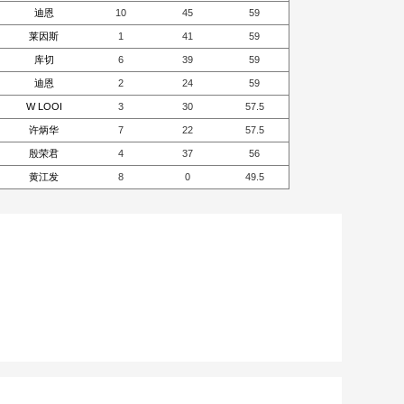
迪恩
10
45
59
莱因斯
1
41
59
库切
6
39
59
迪恩
2
24
59
W LOOI
3
30
57.5
许炳华
7
22
57.5
殷荣君
4
37
56
黄江发
8
0
49.5