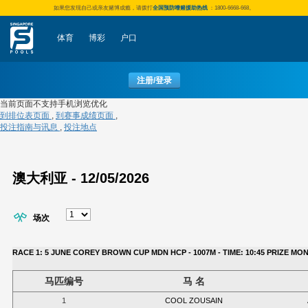
如果您发现自己或亲友赌博成瘾，请拨打
全国预防嗜赌援助热线
：1800-6668-668。
体育
博彩
户口
注册/登录
当前页面不支持手机浏览优化
到排位表页面
,
到赛事成绩页面
,
投注指南与讯息
,
投注地点
澳大利亚 - 12/05/2026
场次
RACE 1: 5 JUNE COREY BROWN CUP MDN HCP - 1007M - TIME: 10:45 PRIZE MON
马匹编号
马 名
1
COOL ZOUSAIN