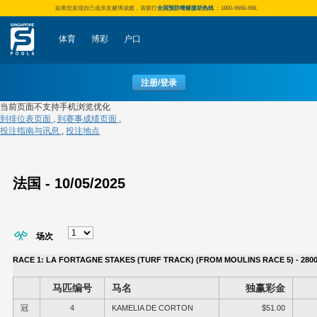
如果您发现自己或亲友赌博成瘾，请拨打
全国预防嗜赌援助热线
：1800-6668-668。
体育
博彩
户口
注册/登录
当前页面不支持手机浏览优化
到排位表页面
,
到赛事成绩页面
,
投注指南与讯息
,
投注地点
法国 - 10/05/2025
场次
RACE 1: LA FORTAGNE STAKES (TURF TRACK) (FROM MOULINS RACE 5) - 2800M
马匹编号
马名
独赢彩金
冠
4
KAMELIA DE CORTON
$51.00