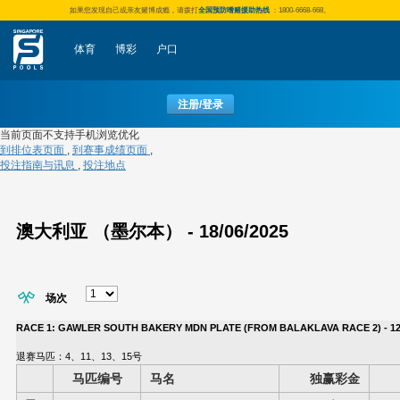
如果您发现自己或亲友赌博成瘾，请拨打
全国预防嗜赌援助热线
：1800-6668-668。
体育
博彩
户口
注册/登录
当前页面不支持手机浏览优化
到排位表页面
,
到赛事成绩页面
,
投注指南与讯息
,
投注地点
澳大利亚 （墨尔本） - 18/06/2025
场次
RACE 1: GAWLER SOUTH BAKERY MDN PLATE (FROM BALAKLAVA RACE 2) - 1200M
退赛马匹：4、11、13、15号
马匹编号
马名
独赢彩金