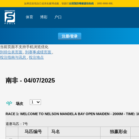
如果您发现自己或亲友赌博成瘾，请拨打
全国预防嗜赌援助热线
：1800-6668-668。
体育
博彩
户口
注册/登录
当前页面不支持手机浏览优化
到排位表页面
,
到赛事成绩页面
,
投注指南与讯息
,
投注地点
南非 - 04/07/2025
场次
RACE 1: WELCOME TO NELSON MANDELA BAY OPEN MAIDEN - 2000M - TIME: 18
退赛马匹：7号
马匹编号
马名
独赢彩金