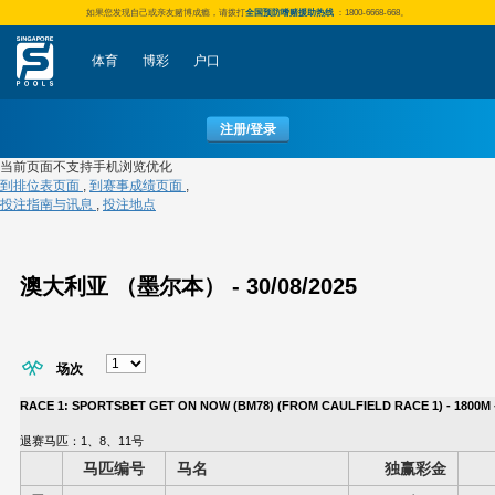
如果您发现自己或亲友赌博成瘾，请拨打
全国预防嗜赌援助热线
：1800-6668-668。
体育
博彩
户口
注册/登录
当前页面不支持手机浏览优化
到排位表页面
,
到赛事成绩页面
,
投注指南与讯息
,
投注地点
澳大利亚 （墨尔本） - 30/08/2025
场次
RACE 1: SPORTSBET GET ON NOW (BM78) (FROM CAULFIELD RACE 1) - 1800M - 
退赛马匹：1、8、11号
马匹编号
马名
独赢彩金